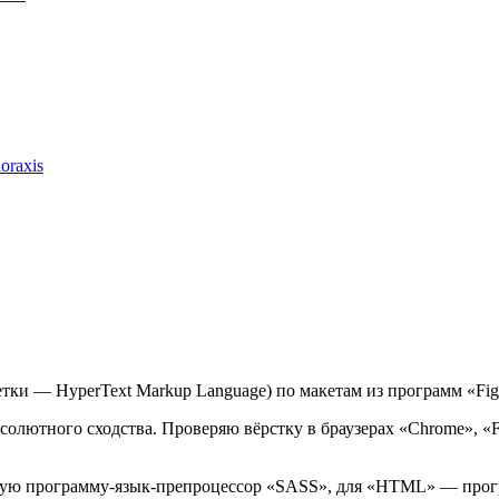
doraxis
тки — HyperText Markup Language) по макетам из программ «Fi
солютного сходства. Проверяю вёрстку в браузерах «Chrome», «Fir
зую программу-язык-препроцессор «SASS», для «HTML» — прог