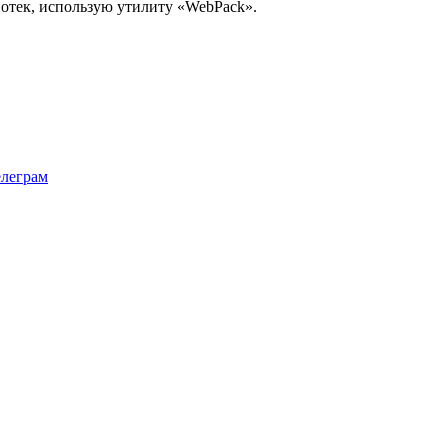
иотек, использую утилиту «WebPack».
елеграм