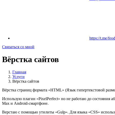
https://t.me/feo
Связаться со мной
Вёрстка сайтов
Главная
Услуги
Вёрстка сайтов
Вёрстка страниц формата «HTML» (Язык гипертекстовой разме
Использую плагин «PixelPerfect» но не работаю до состояния аб
Max и Android-смартфоне.
Верстаю с помощью утилиты «Gulp». Для языка «CSS» исполь