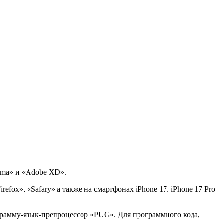
gma» и «Adobe XD».
efox», «Safary» а также на смартфонах iPhone 17, iPhone 17 Pro
рамму-язык-препроцессор «PUG». Для программного кода,