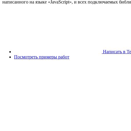
написанного на языке «JavaScript», и всех подключаемых библ
Написать в Т
Посмотреть примеры работ