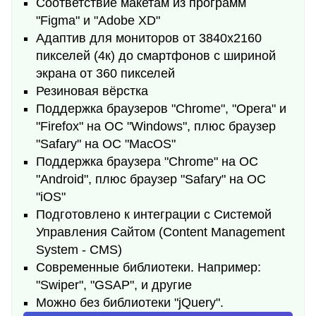
Соответствие макетам из программ
"Figma" и "Adobe XD"
Адаптив для мониторов от 3840х2160
пикселей (4к) до смартфонов с шириной
экрана от 360 пикселей
Резиновая вёрстка
Поддержка браузеров "Chrome", "Opera" и
"Firefox" на ОС "Windows", плюс браузер
"Safary" на ОС "MacOS"
Поддержка браузера "Chrome" на ОС
"Android", плюс браузер "Safary" на ОС
"iOS"
Подготовлено к интеграции с Системой
Управления Сайтом (Content Management
System - CMS)
Современные библиотеки. Например:
"Swiper", "GSAP", и другие
Можно без библиотеки "jQuery".